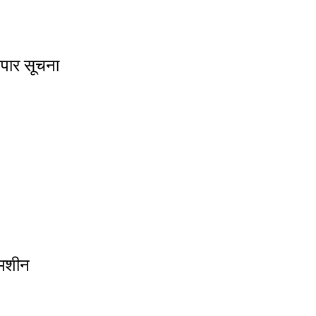
ापार सूचना
 मशीन